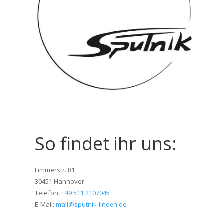
So findet ihr uns:
Lim­mer­str. 81
30451 Han­nover
Tele­fon:
+49 511 2107045
E‑Mail:
mail@sputnik-linden.de