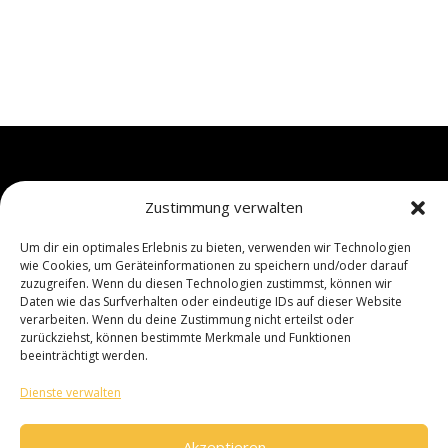
Zustimmung verwalten
Kontaktiert uns gerne...
Um dir ein optimales Erlebnis zu bieten, verwenden wir Technologien
Limmerstr. 81
wie Cookies, um Geräteinformationen zu speichern und/oder darauf
30451 Hannover
zuzugreifen. Wenn du diesen Technologien zustimmst, können wir
Telefon:
+49 511 2107045
Daten wie das Surfverhalten oder eindeutige IDs auf dieser Website
E‑Mail:
mail@sputnik-linden.de
verarbeiten. Wenn du deine Zustimmung nicht erteilst oder
zurückziehst, können bestimmte Merkmale und Funktionen
beeinträchtigt werden.
...oder kommt einfach vorbei.
Dienste verwalten
Öffnungszeiten
Mo.-Fr.: 10:30 Uhr - 18:30 Uhr
Akzeptieren